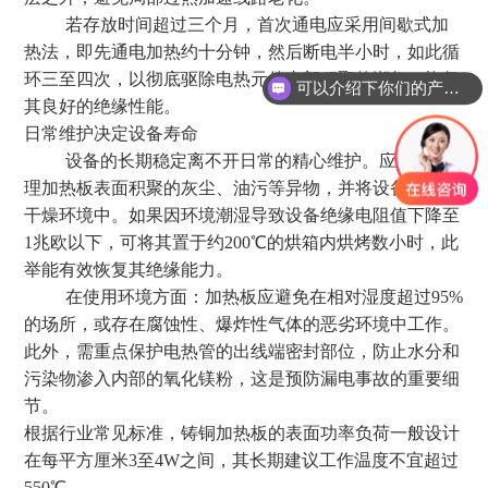
若存放时间超过三个月，首次通电应采用间歇式加
热法，即先通电加热约十分钟，然后断电半小时，如此循
环三至四次，以彻底驱除电热元件内部积聚的潮气，恢复
可以介绍下你们的产品么？
其良好的绝缘性能。
你们是自己工厂生产的吗？
日常维护决定设备寿命
设备的长期稳定离不开日常的精心维护。应定期清
理加热板表面积聚的灰尘、油污等异物，并将设备储存于
干燥环境中。如果因环境潮湿导致设备绝缘电阻值下降至
1兆欧以下，可将其置于约200
℃的烘箱内烘烤数小时，此
举能有效恢复其绝缘能力。
在使用环境方面：加热板
应避免在相对湿度超过
95%
的场所，或存在腐蚀性、爆炸性气体的恶劣环境中工作。
此外，需重点保护电热管的出线端密封部位，防止水分和
污染物渗入内部的氧化镁粉，这是预防漏电事故的重要细
节。
根据行业常见标准，铸铜加热板的表面功率负荷一般设计
在每平方厘米3至4W之间，其长期建议工作温度不宜超过
550℃。